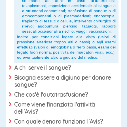
settimane ad anni in caso di:tubercolosi,
toxoplasmosi, esposizione accidentale al sangue o
a strumenti contaminati; trasfusione di sangue o di
emocomponenti o di plasmaderivati; endoscopia,
trapianto di tessuti o cellule, intervento chirurgico di
rilievo; agopuntura, piercing, tatuaggi, rapporti
sessuali occasionali a rischio, viaggi, vaccinazioni.
Inoltre per condizioni legate alla visita (valori di
pressione arteriosa troppo alti o bassi) o agli esami
effettuati (valori di emoglobina o ferro bassi, esami del
fegato fuori norma, positività dei marcatori virali, ecc.),
ed eventualmente altro a giudizio del medico.
A chi serve il sangue?
Bisogna essere a digiuno per donare
sangue?
Che cos'è l'autotrasfusione?
Come viene finanziata l'attività
dell'Avis?
Con quale denaro funziona l'Avis?