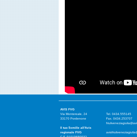
AVIS FVG
Via Montereale, 24
Tel. 0434.555145
33170 Pordenone
Fax. 0434.253707
friuliveneziagiulia@avi
Il tuo 5xmille all'Avis
regionale FVG
avisfriuliveneziagiulia
C.F. 91019680932