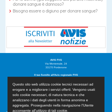
donare sangue è dannoso?
Bisogna essere a digiuno per donare sangue?
AVIS FVG
Via Montereale, 24
33170 Pordenone
Il tuo 5xmille all'Avis regionale FVG
C.F. 91019680932
Tel. 0434.555145
Questo sito web utilizza cookie tecnici necessari ad
Fax. 0434.253707
erogare e a migliorare i servizi offerti. Vengono usati
friuliveneziagiulia@avis.it
solo cookie necessari, di natura tecnica e che
avisfriuliveneziagiulia@pec.it
analizzano i dati degli utenti in forma anonima e
Iscritta al registro del volontariato Regione Friuli Venezia Giulia al n°594 con decreto
aggregata. Proseguendo nella navigazione l'Utente
n°880 del 24/02/2015
acconsente all'utilizzo di tali cookie.