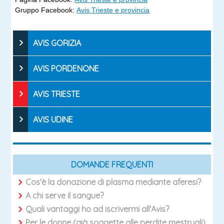
Gruppo Facebook:
Avis Trieste e provincia
AVIS GORIZIA
AVIS PORDENONE
AVIS TRIESTE
AVIS UDINE
DOMANDE FREQUENTI
Cos'è la donazione di plasma mediante aferesi?
A chi serve il sangue?
Quali vantaggi ho ad iscrivermi all'Avis?
Per le donne (già soggette alle perdite mestruali)