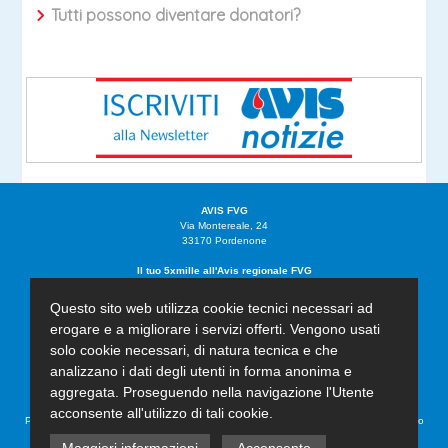
Tutti possono diventare donatori?
AVIS FVG
Via Montereale, 24
33170 Pordenone
Il tuo 5xmille all'Avis regionale FVG
C.F. 91019680932
Tel. 0434.555145
Questo sito web utilizza cookie tecnici necessari ad
Fax. 0434.253707
erogare e a migliorare i servizi offerti. Vengono usati
friuliveneziagiulia@avis.it
solo cookie necessari, di natura tecnica e che
avisfriuliveneziagiulia@pec.it
analizzano i dati degli utenti in forma anonima e
Iscritta al registro del volontariato Regione Friuli Venezia Giulia al n°594 con decreto
aggregata. Proseguendo nella navigazione l'Utente
n°880 del 24/02/2015
acconsente all'utilizzo di tali cookie.
PRIVACY: Il Responsabile Protezione Dati (DPO) di Avis FVG è contattabile all'indirizzo
dpo@studiolegalevicenzotto.it