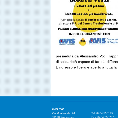
presieduta da Alessandro Voci, rapp
di solidarietà capace di fare la differ
L’ingresso è libero e aperto a tutta la
AVIS FVG
Via Montereale, 24
Tel. 0434.555145
33170 Pordenone
Fax. 0434.253707