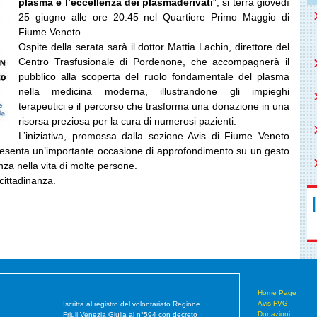
plasma e l’eccellenza dei plasmaderivati
”
, si terrà giovedì
25 giugno alle ore 20.45 nel Quartiere Primo Maggio di
Fiume Veneto.
Ospite della serata sarà il dottor Mattia Lachin, direttore del
Centro Trasfusionale di Pordenone, che accompagnerà il
pubblico alla scoperta del ruolo fondamentale del plasma
nella medicina moderna, illustrandone gli impieghi
terapeutici e il percorso che trasforma una donazione in una
risorsa preziosa per la cura di numerosi pazienti.
L’iniziativa, promossa dalla sezione Avis di Fiume Veneto
resenta un’importante occasione di approfondimento su un gesto
enza nella vita di molte persone.
 cittadinanza.
Home Page
Avis FVG
Iscritta al registro del volontariato Regione
Donazioni
Friuli Venezia Giulia al n°594 con decreto