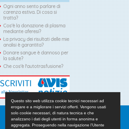
Ogni anno sento parlare di
carenza estiva. Di cosa si
tratta?
Cos'è la donazione di plasma
mediante aferesi?
La privacy dei risultati delle mie
analisi è garantita?
Donare sangue è dannoso per
la salute?
Che cos'è l'autotrasfusione?
Questo sito web utilizza cookie tecnici necessari ad
erogare e a migliorare i servizi offerti. Vengono usati
solo cookie necessari, di natura tecnica e che
analizzano i dati degli utenti in forma anonima e
Contatti
aggregata. Proseguendo nella navigazione l'Utente