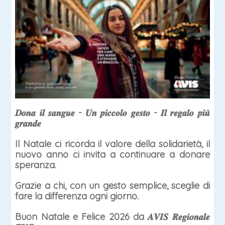
𝑫𝒐𝒏𝒂 𝒊𝒍 𝒔𝒂𝒏𝒈𝒖𝒆 - 𝑼𝒏 𝒑𝒊𝒄𝒄𝒐𝒍𝒐 𝒈𝒆𝒔𝒕𝒐 - 𝑰𝒍 𝒓𝒆𝒈𝒂𝒍𝒐 𝒑𝒊𝒖̀
𝒈𝒓𝒂𝒏𝒅𝒆
Il Natale ci ricorda il valore della solidarietà, il
nuovo anno ci invita a continuare a donare
speranza.
Grazie a chi, con un gesto semplice, sceglie di
fare la differenza ogni giorno.
Buon Natale e Felice 2026 da 𝑨𝑽𝑰𝑺 𝑹𝒆𝒈𝒊𝒐𝒏𝒂𝒍𝒆